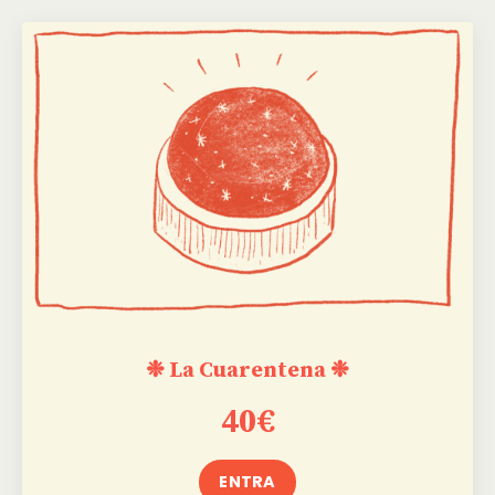
❉ La Cuarentena ❉
40€
ENTRA