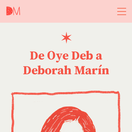
✶
De Oye Deb a
Deborah Marín