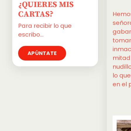
¿QUIERES MIS
CARTAS?
Hemos 
señor
Para recibir lo que
gabar
escribo...
tomar 
inmacu
APÚNTATE
mitad 
nudill
lo que
en el 