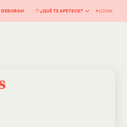
 DEBORAH
♡ ¿QUÉ TE APETECE?
✦LOGIN
s