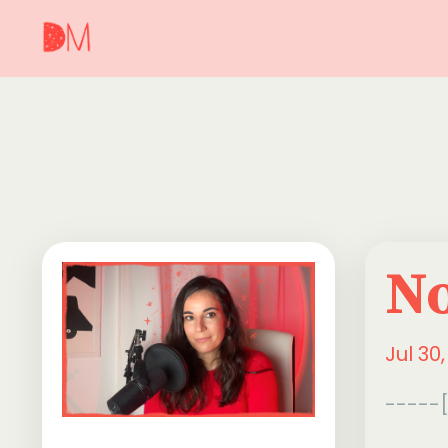
No
Jul 30
-----[