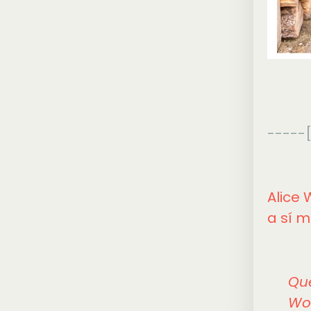
-----[
Alice 
a sí m
Que
Woo