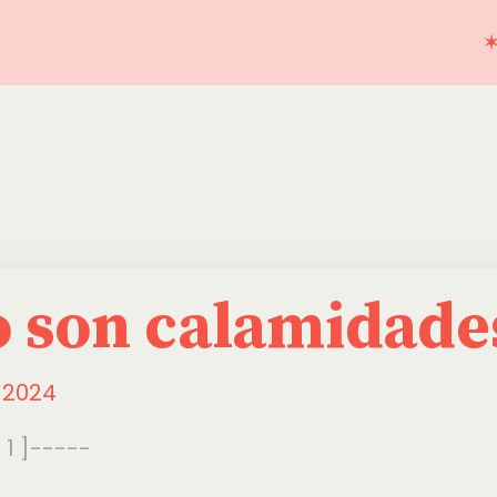
✶
 son calamidade
, 2024
 1 ]-----