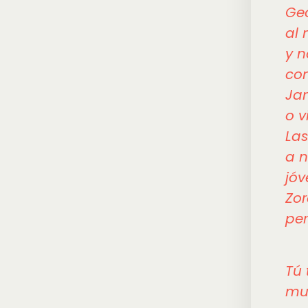
Geo
al 
y n
con
Jan
o v
Las
a n
jóv
Zor
per
Tú 
mu