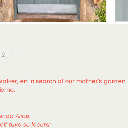
 2 ]-----
Walker, en In search of our mother’s garden
isma.
rida Alice,
lf tuvo su locura;