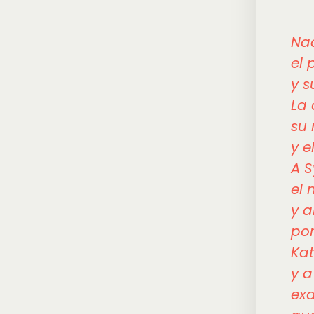
Nad
el 
y s
La 
su 
y e
A S
el 
y a
po
Kat
y a
exa