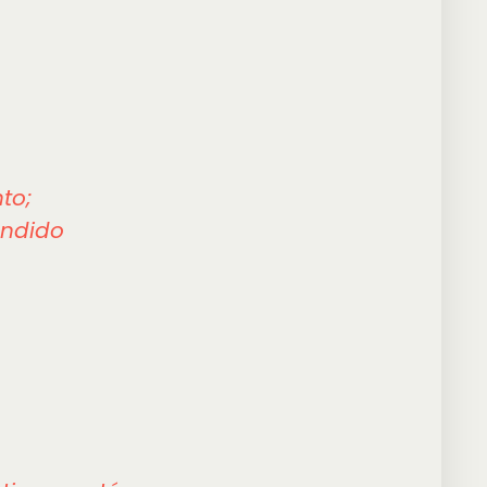
to;
endido