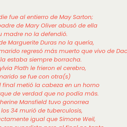
ie fue al entierro de May Sarton;
padre de Mary Oliver abusó de ella
u madre no la defendió.
de Marguerite Duras no la quería,
marido regresó más muerto que vivo de Da
lla estaba siempre borracha.
ylvia Plath le frieron el cerebro,
marido se fue con otra(s)
l final metió la cabeza en un horno
rque de verdad que no podía más.
herine Mansfield tuvo gonorrea
 los 34 murió de tuberculosis,
ctamente igual que Simone Weil,