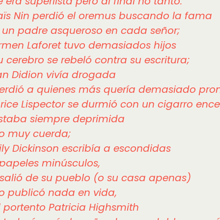
 era superlista pero al final no tanto.
ïs Nin perdió el oremus buscando la fama
 un padre asqueroso en cada señor;
men Laforet tuvo demasiados hijos
u cerebro se rebeló contra su escritura;
n Didion vivía drogada
erdió a quienes más quería demasiado pron
rice Lispector se durmió con un cigarro enc
staba siempre deprimida
o muy cuerda;
ly Dickinson escribía a escondidas
papeles minúsculos,
salió de su pueblo (o su casa apenas)
o publicó nada en vida,
l portento Patricia Highsmith