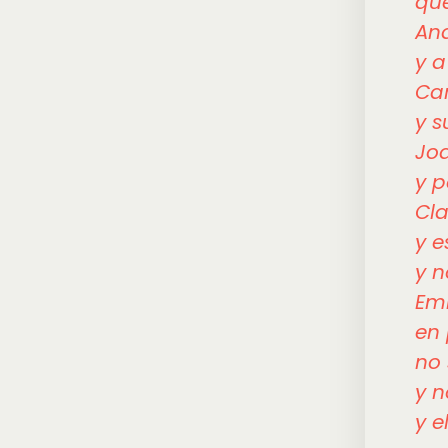
que
Ana
y a
Car
y s
Joa
y p
Cla
y e
y n
Emi
en 
no 
y n
y e