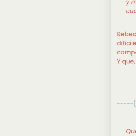
y m
cua
Rebecc
difíci
compa
Y que,
-----[
Que